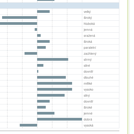
velký
široký
hluboká
jemná
sražená
široká
paralelní
zaúhlený
strmý
silné
dovnitř
dlouhé
mělké
vysoko
silný
dovnitř
široké
jemné
dobrá
vysoká