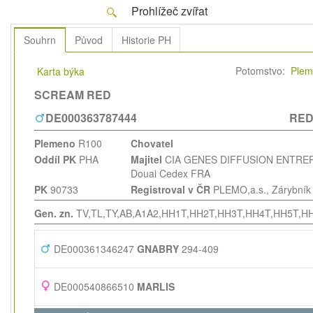
Prohlížeč zvířat
Souhrn
Původ
Historie PH
Potomstvo:
Plem
Karta býka
SCREAM RED
DE000363787444
RED
Plemeno
R100
Chovatel
Oddíl PK
PHA
Majitel
CIA GENES DIFFUSION ENTREP 
Douai Cedex FRA
PK
90733
Registroval v ČR
PLEMO,a.s.
, Zárybní
Gen. zn.
TV,TL,TY,AB,A1A2,HH1T,HH2T,HH3T,HH4T,HH5T,H
DE000361346247
GNABRY
294-409
DE000540866510
MARLIS