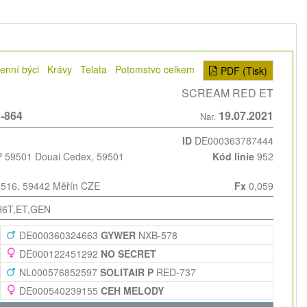
enní býci
Krávy
Telata
Potomstvo celkem
PDF (Tisk)
SCREAM RED ET
-864
19.07.2021
Nar.
ID
DE000363787444
59501 Douai Cedex
, 59501
Kód linie
952
k 516, 59442 Měřín CZE
Fx
0,059
H6T,ET,GEN
DE000360324663
GYWER
NXB-578
DE000122451292
NO SECRET
NL000576852597
SOLITAIR P
RED-737
DE000540239155
CEH MELODY