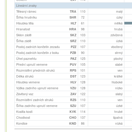
Lineární znaky
Tělesný rámec
TRA
110
malý
Šířka hrudníku
SHR
72
úzký
Hloubka těla
HLT
61
mělká
Hranatost
HRA
98
hrubá
Sklon zádě
SKZ
103
zdvižená
Šířka zádě
SRZ
110
úzká
Postoj zadních končetin zezadu
PZZ
107
vbočený
Postoj zadních končetin z boku
PZB
90
strmý
Úhel paznehtu
PAZ
125
plochý
Přední upnutí vemene
PUV
105
slabé
Rozmístění předních struků
RPS
101
ven
Délka struků
DST
123
krátké
Hloubka vemene
HLV
128
hluboké
Výška zadního upnutí vemene
VZU
128
nízko
Závěsný vaz
ZAV
122
slabý
Rozmístění zadních struků
RZS
110
ven
Šířka zadního upnutí vemene
SZU
107
úzké
Kvalita kosti
KVK
114
hrubé
Chodivost
CHO
137
špatná
Kondice
KND
86
nízká