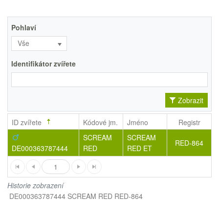
Pohlaví
Vše
Identifikátor zvířete
Zobrazit
ID zvířete
Kódové jm.
Jméno
Registr
SCREAM
SCREAM
RED-864
DE000363787444
RED
RED ET
1
Historie zobrazení
DE000363787444 SCREAM RED RED-864