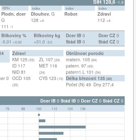
SIH 128,6
-1,9
RPH
index
index
index
Plodn. dcer
Dlouhov.
G
Robot
Zdraví
G
128
112
+4
+4
111
-1
Bílkoviny %
Bílkoviny kg
Dcer IB
0
Dcer CZ
0
-0,01
+31,0
Stád IB
0
Stád CZ
0
+0,00
-3,0
24
Zdraví
Obtížnost porodů
KM
125
ZL
107
matern.
105
(55)
(24)
(64)
ID
117
MET
116
patern.
97
(65)
NID
81
patern1.L
101
(24)
(54)
cer
0
OCD
105
CYS
123
Délka březosti
135
(15)
(88)
Počet (N)
49
Dny
277,4
(35)
Dcer IB
0
Stád IB
0
Dcer CZ
0
Stád CZ
0
76
88
100
112
124
136