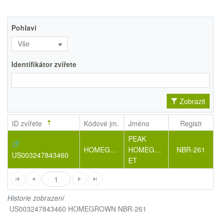
Pohlaví
Vše
Identifikátor zvířete
Zobrazit
ID zvířete
Kódové jm.
Jméno
Registr
PEAK
HOMEGROWN
HOMEGROWN-
NBR-261
US003247843460
ET
1
Historie zobrazení
US003247843460 HOMEGROWN NBR-261