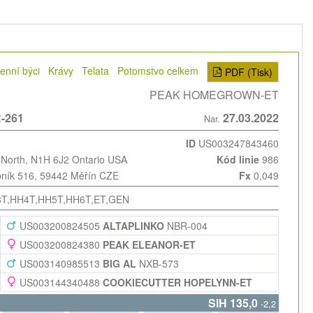
enní býci
Krávy
Telata
Potomstvo celkem
PDF (Tisk)
PEAK HOMEGROWN-ET
-261
27.03.2022
Nar.
ID
US003247843460
 North, N1H 6J2 Ontario USA
Kód linie
986
bník 516, 59442 Měřín CZE
Fx
0,049
3T,HH4T,HH5T,HH6T,ET,GEN
US003200824505
ALTAPLINKO
NBR-004
US003200824380
PEAK ELEANOR-ET
US003140985513
BIG AL
NXB-573
US003144340488
COOKIECUTTER HOPELYNN-ET
SIH 135,0
-2,2