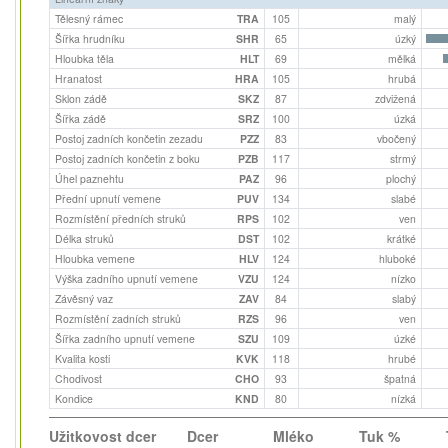
Tělesný rámec
TRA
105
malý
Šířka hrudníku
SHR
65
úzký
Hloubka těla
HLT
69
mělká
Hranatost
HRA
105
hrubá
Sklon zádě
SKZ
87
zdvižená
Šířka zádě
SRZ
100
úzká
Postoj zadních končetin zezadu
PZZ
83
vbočený
Postoj zadních končetin z boku
PZB
117
strmý
Úhel paznehtu
PAZ
96
plochý
Přední upnutí vemene
PUV
134
slabé
Rozmístění předních struků
RPS
102
ven
Délka struků
DST
102
krátké
Hloubka vemene
HLV
124
hluboké
Výška zadního upnutí vemene
VZU
124
nízko
Závěsný vaz
ZAV
84
slabý
Rozmístění zadních struků
RZS
96
ven
Šířka zadního upnutí vemene
SZU
109
úzké
Kvalita kosti
KVK
118
hrubé
Chodivost
CHO
93
špatná
Kondice
KND
80
nízká
Užitkovost dcer
Dcer
Mléko
Tuk %