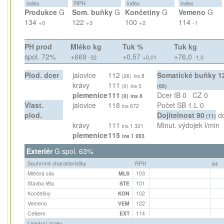
index
RPH
index
index
Produkce
G
Som. buňky
G
Končetiny
G
Vemeno
G
134
122
100
114
+0
+3
+2
-1
PH prod
Mléko kg
Tuk %
Tuk kg
spol. 72%
+669
+0,57
+76,0
-32
+0,01
-1,0
Plod. dcer
jalovice
112
Somatické buňky
1
(26)
ins 8
krávy
111
(0)
ins 0
(66)
plemenice
111
Dcer IB
0
CZ
0
(0)
ins 8
Vlast.
jalovice
118
Počet SB 1.L
0
ins 672
plod.
Dojitelnost
90
d
(11)
krávy
111
Minut. výdojek
l/min
ins 1 321
plemenice
115
ins 1 993
Exteriér
G spol. 63%
Souhrnné charakteristiky
RPH
64
Mléčná síla
MLS
103
Stavba těla
STE
101
Končetiny
KON
102
Vemeno
VEM
122
Celkem
EXT
114
Lineární znaky