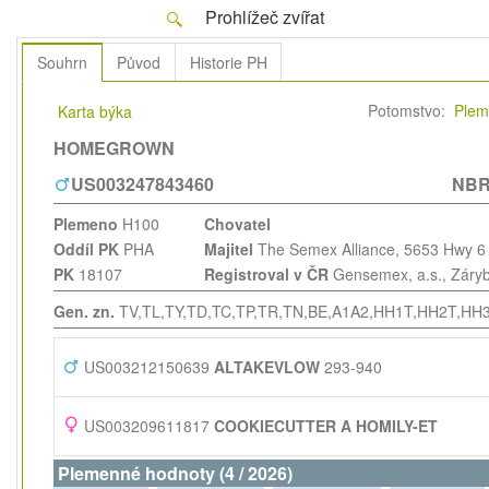
Prohlížeč zvířat
Souhrn
Původ
Historie PH
Potomstvo:
Plem
Karta býka
HOMEGROWN
US003247843460
NBR
Plemeno
H100
Chovatel
Oddíl PK
PHA
Majitel
The Semex Alliance
, 5653 Hwy 6
PK
18107
Registroval v ČR
Gensemex, a.s.
, Záry
Gen. zn.
TV,TL,TY,TD,TC,TP,TR,TN,BE,A1A2,HH1T,HH2T,HH
US003212150639
ALTAKEVLOW
293-940
US003209611817
COOKIECUTTER A HOMILY-ET
Plemenné hodnoty (4 / 2026)