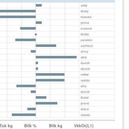
velký
široký
hluboká
jemná
sražená
široká
paralelní
zaúhlený
strmý
silné
dovnitř
dlouhé
mělké
vysoko
silný
dovnitř
široké
jemné
dobrá
vysoká
Tuk kg
Bílk %
Bílk kg
VěkOt(L1)