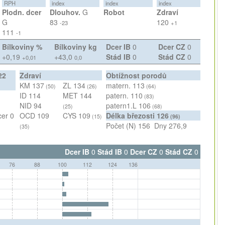
RPH
index
index
index
Plodn. dcer
Dlouhov.
G
Robot
Zdraví
G
83
120
-23
+1
111
-1
Bílkoviny %
Bílkoviny kg
Dcer IB
0
Dcer CZ
0
+0,19
+43,0
Stád IB
0
Stád CZ
0
+0,01
0,0
22
Zdraví
Obtížnost porodů
KM
137
ZL
134
matern.
113
(50)
(26)
(64)
ID
114
MET
144
patern.
110
(83)
NID
94
patern1.L
106
(25)
(68)
cer
0
OCD
109
CYS
109
Délka březosti
126
(15)
(96)
Počet (N)
156
Dny
276,9
(35)
Dcer IB
0
Stád IB
0
Dcer CZ
0
Stád CZ
0
76
88
100
112
124
136