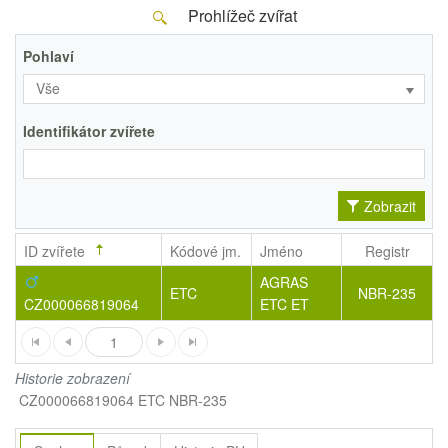
Prohlížeč zvířat
Pohlaví
Vše
Identifikátor zvířete
Zobrazit
ID zvířete
Kódové jm.
Jméno
Registr
AGRAS
ETC
NBR-235
CZ000066819064
ETC ET
1
Historie zobrazení
CZ000066819064 ETC NBR-235