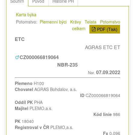
Souhrn
Původ
Historie PH
Karta býka
Potomstvo:
Plemenní býci
Krávy
Telata
Potomstvo
celkem
PDF (Tisk)
ETC
AGRAS ETC ET
CZ000066819064
NBR-235
07.09.2022
Nar.
Plemeno
H100
Chovatel
AGRAS Bohdalov, a.s.
ID
CZ000066819064
Oddíl PK
PHA
Majitel
PLEMO,a.s.
Kód linie
986
PK
18040
Registroval v ČR
PLEMO,a.s.
Fx
0,096