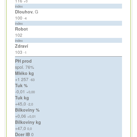
116
+0
index
Dlouhov.
G
100
-4
index
Robot
102
index
Zdraví
103
-1
PH prod
spol. 76%
Mléko kg
+1 257
-63
Tuk %
-0,01
+0,00
Tuk kg
+45,0
-2,0
Bílkoviny %
+0,06
+0,01
Bílkoviny kg
+47,0
0,0
Dcer IB
0