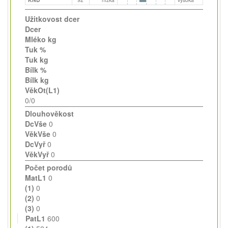
Užitkovost dcer
Dcer
Mléko kg
Tuk %
Tuk kg
Bílk %
Bílk kg
VěkOt(L1)
0/0
Dlouhověkost
DcVše
0
VěkVše
0
DcVyř
0
VěkVyř
0
Počet porodů
MatL1
0
(1)
0
(2)
0
(3)
0
PatL1
600