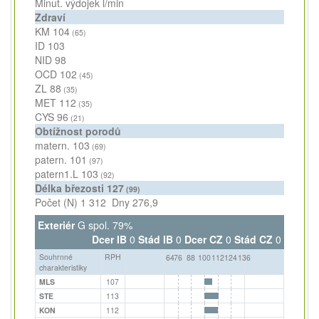
Minut. výdojek
l/min
Zdraví
KM
104
(65)
ID
103
NID
98
OCD
102
(45)
ZL
88
(35)
MET
112
(35)
CYS
96
(21)
Obtížnost porodů
matern.
103
(69)
patern.
101
(97)
patern1.L
103
(92)
Délka březosti
127
(99)
Počet (N)
1 312
Dny
276,9
Exteriér
G spol. 79%
Dcer IB
0
Stád IB
0
Dcer CZ
0
Stád CZ
0
Souhrnné
RPH
64
76
88
100
112
124
136
charakteristiky
MLS
107
STE
113
KON
112