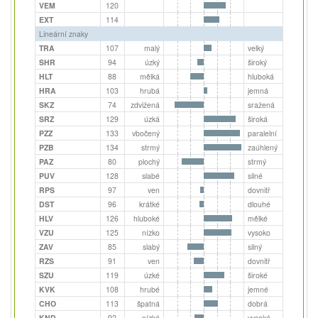
VEM
120
EXT
114
Lineární znaky
TRA
107
malý
velký
SHR
94
úzký
široký
HLT
88
mělká
hluboká
HRA
103
hrubá
jemná
SKZ
74
zdvižená
sražená
SRZ
129
úzká
široká
PZZ
133
vbočený
paralelní
PZB
134
strmý
zaúhlený
PAZ
80
plochý
strmý
PUV
128
slabé
silné
RPS
97
ven
dovnitř
DST
96
krátké
dlouhé
HLV
126
hluboké
mělké
VZU
125
nízko
vysoko
ZAV
85
slabý
silný
RZS
91
ven
dovnitř
SZU
119
úzké
široké
KVK
108
hrubé
jemné
CHO
113
špatná
dobrá
KND
92
nízká
vysoká