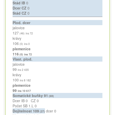
Stád IB
0
Dcer CZ
0
Stád CZ
0
Plod. dcer
jalovice
127
(46)
ins 72
krávy
106
(0)
ins 0
plemenice
116
(0)
ins 72
Vlast. plod.
jalovice
99
ins 2 435
krávy
100
ins 8 182
plemenice
99
ins 10 617
Somatické buňky
91
(69)
Dcer IB
0
CZ
0
Počet SB 1.L
0
Dojitelnost
109
dcer
0
(27)