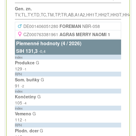
Gen. zn.
TV,TL,TY,TD,TC,TM,TP,TR,AB,A1A2,HH1T,HH2T,HH3T,HH4T
DE001406051280
FOREMAN
NBR-058
CZ000763381961
AGRAS MERRY NAOMI 1
Plemenné hodnoty (4 / 2026)
SIH 131,3
-0,4
index
Produkce
G
129
-1
RPH
Som. buňky
G
91
-2
index
Končetiny
G
105
-4
index
Vemeno
G
112
-1
RPH
Plodn. dcer
G