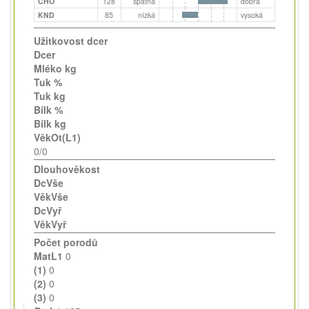
CHO
128
špatná
dobrá
KND
85
nízká
vysoká
Užitkovost dcer
Dcer
Mléko kg
Tuk %
Tuk kg
Bílk %
Bílk kg
VěkOt(L1)
0/0
Dlouhověkost
DcVše
VěkVše
DcVyř
VěkVyř
Počet porodů
MatL1
0
(1)
0
(2)
0
(3)
0