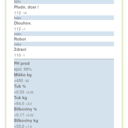
RPH
Plodn. dcer
I
113
-10
index
Dlouhov.
112
+1
index
Robot
index
Zdraví
110
-1
PH prod
spol. 99%
Mléko kg
+450
-32
Tuk %
+0,53
+0,05
Tuk kg
+64,0
+3,0
Bílkoviny %
+0,17
+0,02
Bílkoviny kg
+33,0
+1,0