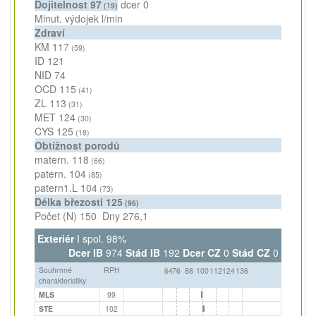
Dojitelnost
97
dcer
0
(19)
Minut. výdojek
l/min
Zdraví
KM
117
(59)
ID
121
NID
74
OCD
115
(41)
ZL
113
(31)
MET
124
(30)
CYS
125
(18)
Obtížnost porodů
matern.
118
(66)
patern.
104
(85)
patern1.L
104
(73)
Délka březosti
125
(96)
Počet (N)
150
Dny
276,1
Exteriér
I spol. 98%
Dcer IB
974
Stád IB
192
Dcer CZ
0
Stád CZ
0
Souhrnné
RPH
64
76
88
100
112
124
136
charakteristiky
MLS
99
STE
102