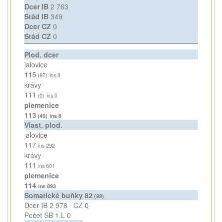
Dcer IB
2 763
Stád IB
349
Dcer CZ
0
Stád CZ
0
Plod. dcer
jalovice
115
(97)
ins 8
krávy
111
(0)
ins 0
plemenice
113
(49)
ins 8
Vlast. plod.
jalovice
117
ins 292
krávy
111
ins 601
plemenice
114
ins 893
Somatické buňky
82
(99)
Dcer IB
2 978
CZ
0
Počet SB 1.L
0