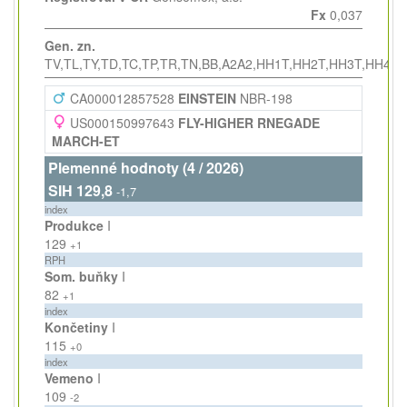
Fx
0,037
Gen. zn.
TV,TL,TY,TD,TC,TP,TR,TN,BB,A2A2,HH1T,HH2T,HH3T,HH4T
CA000012857528
EINSTEIN
NBR-198
US000150997643
FLY-HIGHER RNEGADE
MARCH-ET
Plemenné hodnoty (4 / 2026)
SIH 129,8
-1,7
index
Produkce
I
129
+1
RPH
Som. buňky
I
82
+1
index
Končetiny
I
115
+0
index
Vemeno
I
109
-2