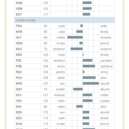
KON
120
VEM
120
EXT
117
Lineární znaky
TRA
95
malý
velký
SHR
86
úzký
široký
HLT
66
mělká
hluboká
HRA
93
hrubá
jemná
SKZ
73
zdvižená
sražená
SRZ
102
úzká
široká
PZZ
122
vbočený
paralelní
PZB
128
strmý
zaúhlený
PAZ
104
plochý
strmý
PUV
129
slabé
silné
RPS
137
ven
dovnitř
DST
79
krátké
dlouhé
HLV
121
hluboké
mělké
VZU
122
nízko
vysoko
ZAV
86
slabý
silný
RZS
115
ven
dovnitř
SZU
115
úzké
široké
KVK
115
hrubé
jemné