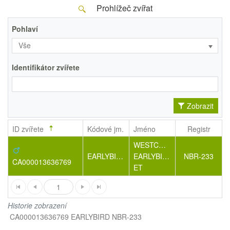
Prohlížeč zvířat
Pohlaví
Vše
Identifikátor zvířete
Zobrazit
ID zvířete
Kódové jm.
Jméno
Registr
WESTCOAST
EARLYBIRD
EARLYBIRD-
NBR-233
CA000013636769
ET
1
Historie zobrazení
CA000013636769 EARLYBIRD NBR-233