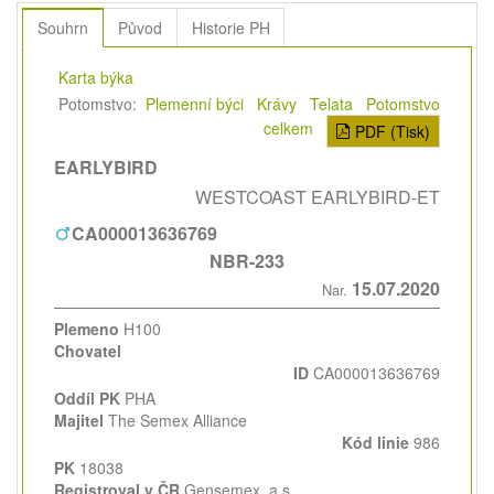
Souhrn
Původ
Historie PH
Karta býka
Potomstvo:
Plemenní býci
Krávy
Telata
Potomstvo
celkem
PDF (Tisk)
EARLYBIRD
WESTCOAST EARLYBIRD-ET
CA000013636769
NBR-233
15.07.2020
Nar.
Plemeno
H100
Chovatel
ID
CA000013636769
Oddíl PK
PHA
Majitel
The Semex Alliance
Kód linie
986
PK
18038
Registroval v ČR
Gensemex, a.s.