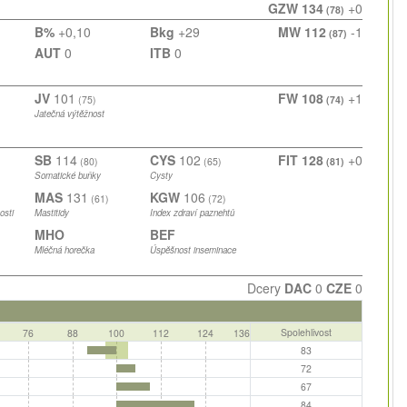
GZW 134
+0
(78)
B%
+0,10
Bkg
+29
MW 112
-1
(87)
AUT
0
ITB
0
JV
101
FW 108
+1
(75)
(74)
Jatečná výtěžnost
SB
114
CYS
102
FIT 128
+0
(80)
(65)
(81)
Somatické buňky
Cysty
MAS
131
KGW
106
(61)
(72)
osti
Mastitidy
Index zdraví paznehtů
MHO
BEF
Mléčná horečka
Úspěšnost inseminace
Dcery
DAC
0
CZE
0
Spolehlivost
76
88
100
112
124
136
83
72
67
84