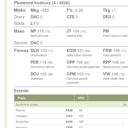
Plemenné hodnoty (4 / 2026)
Mléko
Mkg
+582
T%
-0,26
Tkg
+1
Dcery
DAC
0
CZE
0
DEU
0
Stáda
L1
0
Maso
NP
115
JT
106
PM
(75)
(74)
Netto přírustek
Jatečná třída
Podíl masných částí
Synové
DAC
0
Fitness
DLH
133
EGW
121
FRW
106
(71)
(84)
(71)
Dlouhověkost
Index zdraví vemene
Index plodnosti
PER
119
OPP
104
RPP
106
(80)
(83)
(65)
Perzistence laktace
Obtížnost porodů paternální
Ranné poruchy plodn
DOJ
102
OPM
103
VIW
108
(86)
(75)
(72)
Dojitelnost
Obtížnost porodů
Index vitality telat
maternální
Exteriér
Popis
RPH
Souhrnné znaky
64
Rámec
RAM
92
Osvalení
OSV
105
Končetiny
KON
109
Vemeno
VEM
121