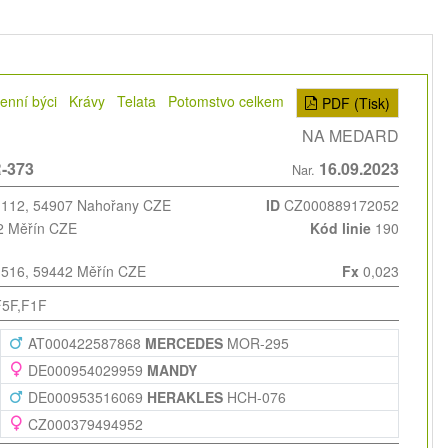
enní býci
Krávy
Telata
Potomstvo celkem
PDF (Tisk)
NA MEDARD
-373
16.09.2023
Nar.
 112, 54907 Nahořany CZE
ID
CZ000889172052
42 Měřín CZE
Kód linie
190
k 516, 59442 Měřín CZE
Fx
0,023
F5F,F1F
AT000422587868
MERCEDES
MOR-295
DE000954029959
MANDY
DE000953516069
HERAKLES
HCH-076
CZ000379494952