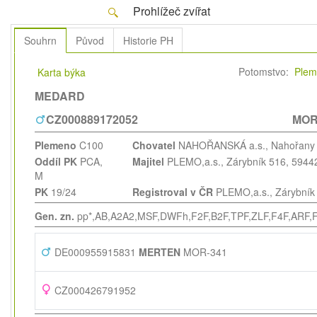
Prohlížeč zvířat
Souhrn
Původ
Historie PH
Potomstvo:
Plem
Karta býka
MEDARD
CZ000889172052
MOR
Plemeno
C100
Chovatel
NAHOŘANSKÁ a.s.
, Nahořany
Oddíl PK
PCA,
Majitel
PLEMO,a.s.
, Zárybník 516, 594
M
PK
19/24
Registroval v ČR
PLEMO,a.s.
, Zárybní
Gen. zn.
pp*,AB,A2A2,MSF,DWFh,F2F,B2F,TPF,ZLF,F4F,ARF,
DE000955915831
MERTEN
MOR-341
CZ000426791952