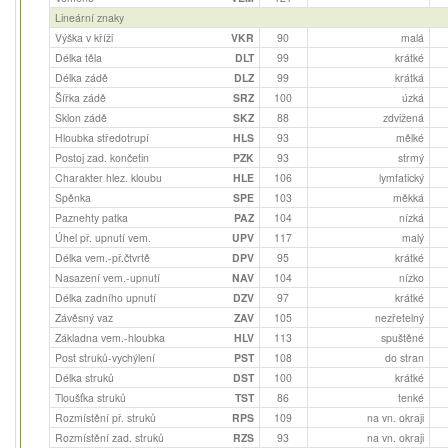
Lineární znaky
Výška v kříži
VKR
90
malá
Délka těla
DLT
99
krátké
Délka zádě
DLZ
99
krátká
Šířka zádě
SRZ
100
úzká
Sklon zádě
SKZ
88
zdvižená
Hloubka středotrupí
HLS
93
mělké
Postoj zad. končetin
PZK
93
strmý
Charakter hlez. kloubu
HLE
106
lymfatický
Spěnka
SPE
103
měkká
Paznehty patka
PAZ
104
nízká
Úhel př. upnutí vem.
UPV
117
malý
Délka vem.-př.čtvrtě
DPV
95
krátké
Nasazení vem.-upnutí
NAV
104
nízko
Délka zadního upnutí
DZV
97
krátké
Závěsný vaz
ZAV
105
nezřetelný
Základna vem.-hloubka
HLV
113
spuštěné
Post struků-vychýlení
PST
108
do stran
Délka struků
DST
100
krátké
Tloušťka struků
TST
86
tenké
Rozmístění př. struků
RPS
109
na vn. okraji
Rozmístění zad. struků
RZS
93
na vn. okraji