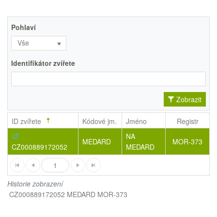
Pohlaví
Vše
Identifikátor zvířete
Zobrazit
ID zvířete
Kódové jm.
Jméno
Registr
NA
MEDARD
MOR-373
CZ000889172052
MEDARD
1
Historie zobrazení
CZ000889172052 MEDARD MOR-373