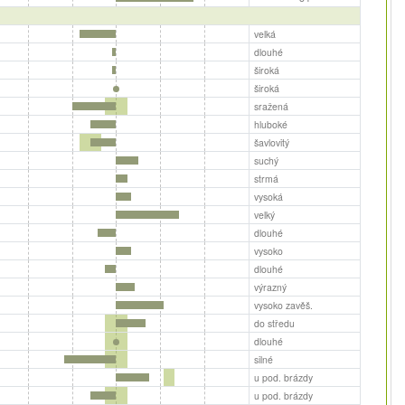
velká
dlouhé
široká
široká
sražená
hluboké
šavlovitý
suchý
strmá
vysoká
velký
dlouhé
vysoko
dlouhé
výrazný
vysoko zavěš.
do středu
dlouhé
silné
u pod. brázdy
u pod. brázdy