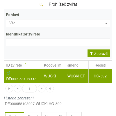
Prohlížeč zvířat
Pohlaví
Vše
Identifikátor zvířete
Zobrazit
ID zvířete
Kódové jm.
Jméno
Registr
WUCKI
WUCKI ET
HG-592
DE000958108997
1
Historie zobrazení
DE000958108997 WUCKI HG-592