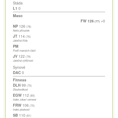
Stáda
L1
0
Maso
FW 126
+0
(77)
NP
126
(78)
Netto přírustek
JT
114
(76)
Jatečná třída
PM
Podíl masných částí
JV
122
(79)
Jatečná výtěžnost
Synové
DAC
0
Fitness
DLH
99
(75)
Dlouhověkost
EGW
112
(85)
Index zdraví vemene
FRW
106
(75)
Index plodnosti
SB
110
(81)