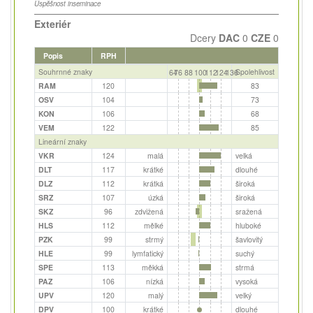
Úspěšnost inseminace
Exteriér
Dcery
DAC
0
CZE
0
Popis
RPH
Souhrnné znaky
Spolehlivost
64
76
88
100
112
124
136
RAM
120
83
OSV
104
73
KON
106
68
VEM
122
85
Lineární znaky
VKR
124
malá
velká
DLT
117
krátké
dlouhé
DLZ
112
krátká
široká
SRZ
107
úzká
široká
SKZ
96
zdvižená
sražená
HLS
112
mělké
hluboké
PZK
99
strmý
šavlovitý
HLE
99
lymfatický
suchý
SPE
113
měkká
strmá
PAZ
106
nízká
vysoká
UPV
120
malý
velký
DPV
100
krátké
dlouhé