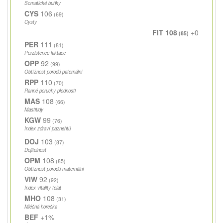
Somatické buňky
CYS
106
(69)
Cysty
FIT 108
+0
(85)
PER
111
(81)
Perzistence laktace
OPP
92
(99)
Obtížnost porodů paternální
RPP
110
(70)
Ranné poruchy plodnosti
MAS
108
(66)
Mastitidy
KGW
99
(76)
Index zdraví paznehtů
DOJ
103
(87)
Dojitelnost
OPM
108
(85)
Obtížnost porodů maternální
VIW
92
(92)
Index vitality telat
MHO
108
(31)
Mléčná horečka
BEF
+1%