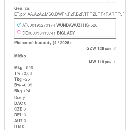
Gen. zn.
ET,pp*,AA,A2A2,MSC,DWFh,F2F,B2F,TPF,ZLF,F4F,ARF,F5F
AT000195270174
WUNDAWUZI
HG-526
DE000956419741
BIGLADY
Plemenné hodnoty (4 / 2026)
GZW 129
-2
(80)
Mléko
MW 118
-1
(88)
Mkg
+556
T%
+0,03
Tkg
+25
B%
+0,05
Bkg
+24
Dcery
DAC
0
CZE
0
DEU
0
AUT
0
ITB
0