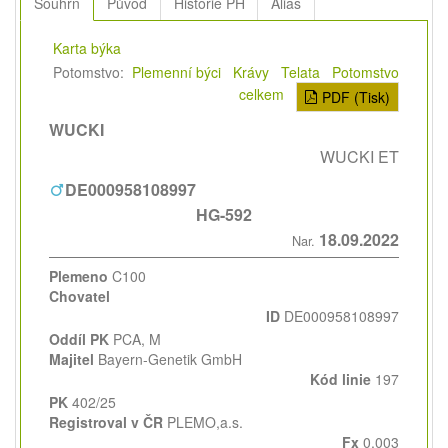
Souhrn
Původ
Historie PH
Alias
Karta býka
Potomstvo:
Plemenní býci
Krávy
Telata
Potomstvo
celkem
PDF (Tisk)
WUCKI
WUCKI ET
DE000958108997
HG-592
18.09.2022
Nar.
Plemeno
C100
Chovatel
ID
DE000958108997
Oddíl PK
PCA, M
Majitel
Bayern-Genetik GmbH
Kód linie
197
PK
402/25
Registroval v ČR
PLEMO,a.s.
Fx
0,003