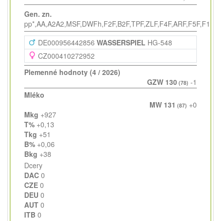
Gen. zn.
pp*,AA,A2A2,MSF,DWFh,F2F,B2F,TPF,ZLF,F4F,ARF,F5F,F1F
DE000956442856
WASSERSPIEL
HG-548
CZ000410272952
Plemenné hodnoty (4 / 2026)
GZW 130
-1
(78)
Mléko
MW 131
+0
(87)
Mkg
+927
T%
+0,13
Tkg
+51
B%
+0,06
Bkg
+38
Dcery
DAC
0
CZE
0
DEU
0
AUT
0
ITB
0