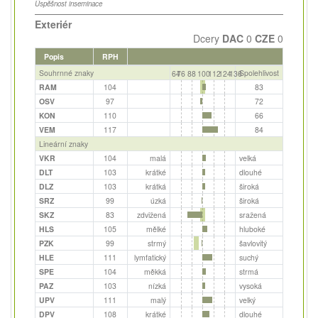
Úspěšnost inseminace
Exteriér
Dcery
DAC
0
CZE
0
Popis
RPH
Souhrnné znaky
Spolehlivost
64
76
88
100
112
124
136
RAM
104
83
OSV
97
72
KON
110
66
VEM
117
84
Lineární znaky
VKR
104
malá
velká
DLT
103
krátké
dlouhé
DLZ
103
krátká
široká
SRZ
99
úzká
široká
SKZ
83
zdvižená
sražená
HLS
105
mělké
hluboké
PZK
99
strmý
šavlovitý
HLE
111
lymfatický
suchý
SPE
104
měkká
strmá
PAZ
103
nízká
vysoká
UPV
111
malý
velký
DPV
108
krátké
dlouhé