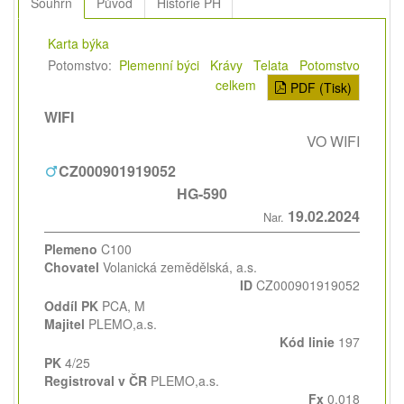
Souhrn
Původ
Historie PH
Karta býka
Potomstvo:
Plemenní býci
Krávy
Telata
Potomstvo
celkem
PDF (Tisk)
WIFI
VO WIFI
CZ000901919052
HG-590
19.02.2024
Nar.
Plemeno
C100
Chovatel
Volanická zemědělská, a.s.
ID
CZ000901919052
Oddíl PK
PCA, M
Majitel
PLEMO,a.s.
Kód linie
197
PK
4/25
Registroval v ČR
PLEMO,a.s.
Fx
0,018