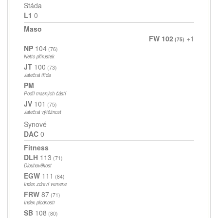
Stáda
L1
0
Maso
FW 102
+1
(75)
NP
104
(76)
Netto přírustek
JT
100
(73)
Jatečná třída
PM
Podíl masných částí
JV
101
(75)
Jatečná výtěžnost
Synové
DAC
0
Fitness
DLH
113
(71)
Dlouhověkost
EGW
111
(84)
Index zdraví vemene
FRW
87
(71)
Index plodnosti
SB
108
(80)