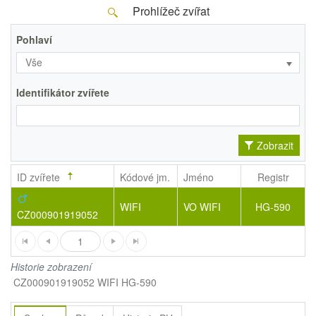
Prohlížeč zvířat
Pohlaví
Vše
Identifikátor zvířete
Zobrazit
ID zvířete
Kódové jm.
Jméno
Registr
WIFI
VO WIFI
HG-590
CZ000901919052
1
Historie zobrazení
CZ000901919052 WIFI HG-590