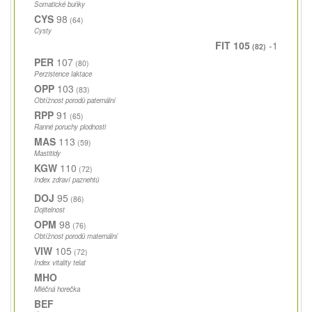
Somatické buňky
CYS
98
(64)
Cysty
FIT 105
-1
(82)
PER
107
(80)
Perzistence laktace
OPP
103
(83)
Obtížnost porodů paternální
RPP
91
(65)
Ranné poruchy plodnosti
MAS
113
(59)
Mastitidy
KGW
110
(72)
Index zdraví paznehtů
DOJ
95
(86)
Dojitelnost
OPM
98
(76)
Obtížnost porodů maternální
VIW
105
(72)
Index vitality telat
MHO
Mléčná horečka
BEF