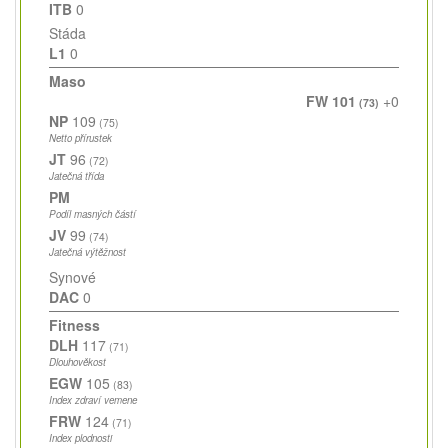
ITB
0
Stáda
L1
0
Maso
FW 101
+0
(73)
NP
109
(75)
Netto přírustek
JT
96
(72)
Jatečná třída
PM
Podíl masných částí
JV
99
(74)
Jatečná výtěžnost
Synové
DAC
0
Fitness
DLH
117
(71)
Dlouhověkost
EGW
105
(83)
Index zdraví vemene
FRW
124
(71)
Index plodnosti