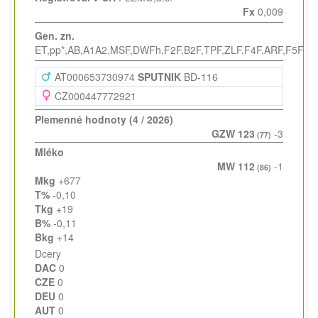
Fx
0,009
Gen. zn.
ET,pp*,AB,A1A2,MSF,DWFh,F2F,B2F,TPF,ZLF,F4F,ARF,F5F,F
AT000653730974
SPUTNIK
BD-116
CZ000447772921
Plemenné hodnoty (4 / 2026)
GZW 123
-3
(77)
Mléko
MW 112
-1
(86)
Mkg
+677
T%
-0,10
Tkg
+19
B%
-0,11
Bkg
+14
Dcery
DAC
0
CZE
0
DEU
0
AUT
0