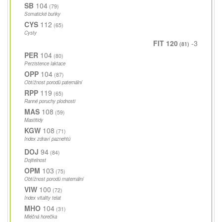
SB
104
(79)
Somatické buňky
CYS
112
(65)
Cysty
FIT 120
-3
(81)
PER
104
(80)
Perzistence laktace
OPP
104
(87)
Obtížnost porodů paternální
RPP
119
(65)
Ranné poruchy plodnosti
MAS
108
(59)
Mastitidy
KGW
108
(71)
Index zdraví paznehtů
DOJ
94
(84)
Dojitelnost
OPM
103
(75)
Obtížnost porodů maternální
VIW
100
(72)
Index vitality telat
MHO
104
(31)
Mléčná horečka