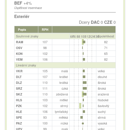
BEF
+4%
Úspěšnost inseminace
Exteriér
Dcery
DAC
0
CZE
0
Popis
RPH
Souhrnné znaky
Spolehlivost
64
76
88
100
112
124
136
RAM
107
82
OSV
98
71
KON
102
65
VEM
106
82
Lineární znaky
VKR
105
malá
velká
DLT
107
krátké
dlouhé
DLZ
110
krátká
široká
SRZ
111
úzká
široká
SKZ
110
zdvižená
sražená
HLS
103
mělké
hluboké
PZK
102
strmý
šavlovitý
HLE
106
lymfatický
suchý
SPE
93
měkká
strmá
PAZ
100
nízká
vysoká
UPV
99
malý
velký