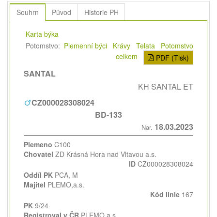
Souhrn
Původ
Historie PH
Karta býka
Potomstvo:
Plemenní býci
Krávy
Telata
Potomstvo
celkem
PDF (Tisk)
SANTAL
KH SANTAL ET
CZ000028308024
BD-133
18.03.2023
Nar.
Plemeno
C100
Chovatel
ZD Krásná Hora nad Vltavou a.s.
ID
CZ000028308024
Oddíl PK
PCA, M
Majitel
PLEMO,a.s.
Kód linie
167
PK
9/24
Registroval v ČR
PLEMO,a.s.